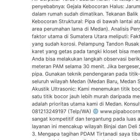
penyebabnya: Gejala Kebocoran Halus: Jarum 
dalam rumah sudah dimatikan. Tekanan Balik 
Kebocoran Struktural: Pipa di bawah lantai at
area perumahan lama di Medan). Analisis P
faktor utama di Sumatera Utara meliputi: Fa
yang sudah korosi. Pelampung Tandon Rusak A
karet yang getas pada tangki kloset bisa mem
Anda bisa melakukan langkah observasi berik
meteran PAM selama 30 menit. Jika bergeser, 
pipa. Gunakan teknik pendengaran pada titik-
seluruh wilayah Medan (Medan Baru, Medan S
Akustik Ultrasonic: Kami menemukan titik boc
satu titik bocor jauh lebih murah daripada
adalah prioritas utama kami di Medan. Konsu
081213249197 (Telp/WA)
www.pipabocormed
sangat kompetitif dan tergantung pada luas
layanan ini mencakup wilayah Binjai dan Deli
3. Mengapa tagihan PDAM Tirtanadi saya tiba-t