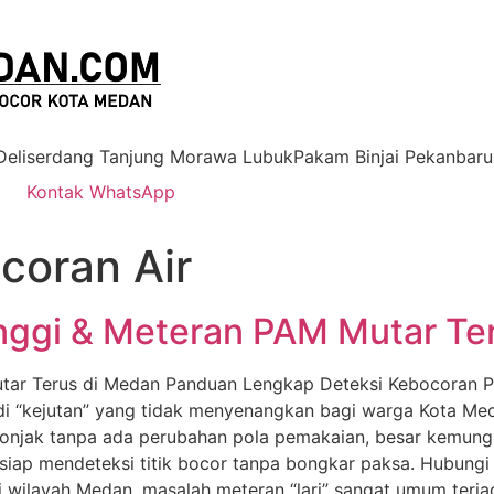
 Deliserdang Tanjung Morawa LubukPakam Binjai Pekanbaru
Kontak WhatsApp
coran Air
nggi & Meteran PAM Mutar Te
tar Terus di Medan Panduan Lengkap Deteksi Kebocoran Pi
di “kejutan” yang tidak menyenangkan bagi warga Kota Me
lonjak tanpa ada perubahan pola pemakaian, besar kemungk
 siap mendeteksi titik bocor tanpa bongkar paksa. Hubu
 wilayah Medan, masalah meteran “lari” sangat umum terjadi