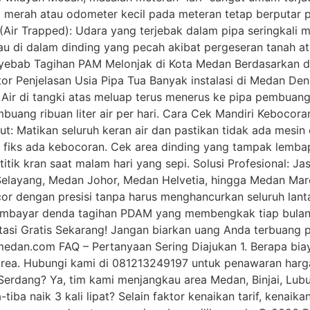
merah atau odometer kecil pada meteran tetap berputar per
(Air Trapped): Udara yang terjebak dalam pipa seringkali 
au di dalam dinding yang pecah akibat pergeseran tanah ata
enyebab Tagihan PAM Melonjak di Kota Medan Berdasarkan 
ktor Penjelasan Usia Pipa Tua Banyak instalasi di Medan D
ir di tangki atas meluap terus menerus ke pipa pembuanga
buang ribuan liter air per hari. Cara Cek Mandiri Kebocor
ut: Matikan seluruh keran air dan pastikan tidak ada mesi
fiks ada kebocoran. Cek area dinding yang tampak lembap a
titik kran saat malam hari yang sepi. Solusi Profesional: 
elayang, Medan Johor, Medan Helvetia, hingga Medan Mar
or dengan presisi tanpa harus menghancurkan seluruh lanta
 membayar denda tagihan PDAM yang membengkak tiap bulan
ltasi Gratis Sekarang! Jangan biarkan uang Anda terbuang 
an.com FAQ – Pertanyaan Sering Diajukan 1. Berapa biaya
 area. Hubungi kami di 081213249197 untuk penawaran harg
 Serdang? Ya, tim kami menjangkau area Medan, Binjai, Lub
iba naik 3 kali lipat? Selain faktor kenaikan tarif, kenai