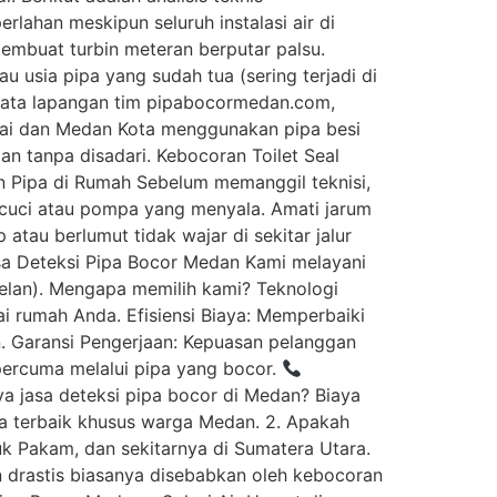
lahan meskipun seluruh instalasi air di
membuat turbin meteran berputar palsu.
u usia pipa yang sudah tua (sering terjadi di
data lapangan tim pipabocormedan.com,
enai dan Medan Kota menggunakan pipa besi
n tanpa disadari. Kebocoran Toilet Seal
an Pipa di Rumah Sebelum memanggil teknisi,
n cuci atau pompa yang menyala. Amati jarum
tau berlumut tidak wajar di sekitar jalur
Jasa Deteksi Pipa Bocor Medan Kami melayani
elan). Mengapa memilih kami? Teknologi
i rumah Anda. Efisiensi Biaya: Memperbaiki
. Garansi Pengerjaan: Kepuasan pelanggan
percuma melalui pipa yang bocor.
 jasa deteksi pipa bocor di Medan? Biaya
a terbaik khusus warga Medan. 2. Apakah
uk Pakam, dan sekitarnya di Sumatera Utara.
kan drastis biasanya disebabkan oleh kebocoran