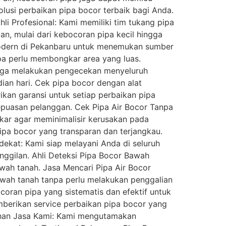
solusi perbaikan pipa bocor terbaik bagi Anda.
i Profesional: Kami memiliki tim tukang pipa
n, mulai dari kebocoran pipa kecil hingga
 modern di Pekanbaru untuk menemukan sumber
pa perlu membongkar area yang luas.
 juga melakukan pengecekan menyeluruh
ian hari. Cek pipa bocor dengan alat
kan garansi untuk setiap perbaikan pipa
kepuasan pelanggan. Cek Pipa Air Bocor Tanpa
ar agar meminimalisir kerusakan pada
ipa bocor yang transparan dan terjangkau.
ekat: Kami siap melayani Anda di seluruh
nggilan. Ahli Deteksi Pipa Bocor Bawah
wah tanah. Jasa Mencari Pipa Air Bocor
awah tanah tanpa perlu melakukan penggalian
oran pipa yang sistematis dan efektif untuk
mberikan service perbaikan pipa bocor yang
bihan Jasa Kami: Kami mengutamakan