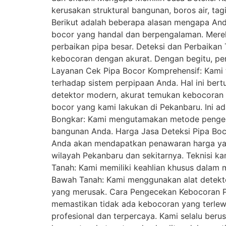
kerusakan struktural bangunan, boros air, tag
Berikut adalah beberapa alasan mengapa Anda
bocor yang handal dan berpengalaman. Mereka
perbaikan pipa besar. Deteksi dan Perbaika
kebocoran dengan akurat. Dengan begitu, per
Layanan Cek Pipa Bocor Komprehensif: Kami 
terhadap sistem perpipaan Anda. Hal ini ber
detektor modern, akurat temukan kebocoran 
bocor yang kami lakukan di Pekanbaru. Ini a
Bongkar: Kami mengutamakan metode pengece
bangunan Anda. Harga Jasa Deteksi Pipa Boco
Anda akan mendapatkan penawaran harga yang
wilayah Pekanbaru dan sekitarnya. Teknisi k
Tanah: Kami memiliki keahlian khusus dalam 
Bawah Tanah: Kami menggunakan alat detekto
yang merusak. Cara Pengecekan Kebocoran Pip
memastikan tidak ada kebocoran yang terlewa
profesional dan terpercaya. Kami selalu be