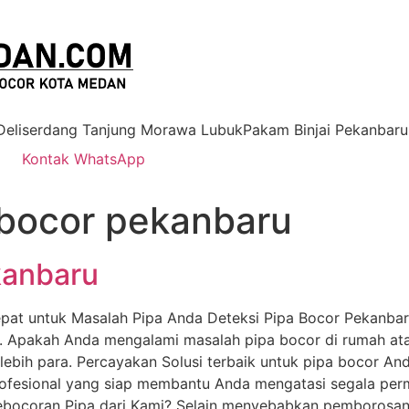
 Deliserdang Tanjung Morawa LubukPakam Binjai Pekanbaru
Kontak WhatsApp
 bocor pekanbaru
kanbaru
Tepat untuk Masalah Pipa Anda Deteksi Pipa Bocor Pekanba
r. Apakah Anda mengalami masalah pipa bocor di rumah at
ebih para. Percayakan Solusi terbaik untuk pipa bocor An
rofesional yang siap membantu Anda mengatasi segala per
Kebocoran Pipa dari Kami? Selain menyebabkan pemborosan