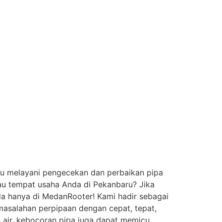
ru melayani pengecekan dan perbaikan pipa
au tempat usaha Anda di Pekanbaru? Jika
da hanya di MedanRooter! Kami hadir sebagai
masalahan perpipaan dengan cepat, tepat,
 air, kebocoran pipa juga dapat memicu