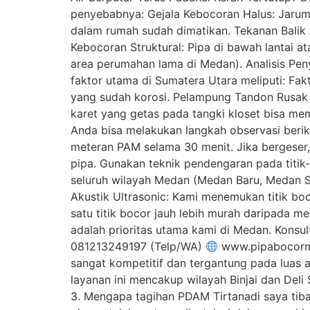
penyebabnya: Gejala Kebocoran Halus: Jarum 
dalam rumah sudah dimatikan. Tekanan Balik 
Kebocoran Struktural: Pipa di bawah lantai at
area perumahan lama di Medan). Analisis P
faktor utama di Sumatera Utara meliputi: Fa
yang sudah korosi. Pelampung Tandon Rusak A
karet yang getas pada tangki kloset bisa mem
Anda bisa melakukan langkah observasi berik
meteran PAM selama 30 menit. Jika bergeser, 
pipa. Gunakan teknik pendengaran pada titik-
seluruh wilayah Medan (Medan Baru, Medan S
Akustik Ultrasonic: Kami menemukan titik boc
satu titik bocor jauh lebih murah daripada
adalah prioritas utama kami di Medan. Konsu
081213249197 (Telp/WA)
www.pipabocormed
sangat kompetitif dan tergantung pada luas
layanan ini mencakup wilayah Binjai dan Deli
3. Mengapa tagihan PDAM Tirtanadi saya tiba-t