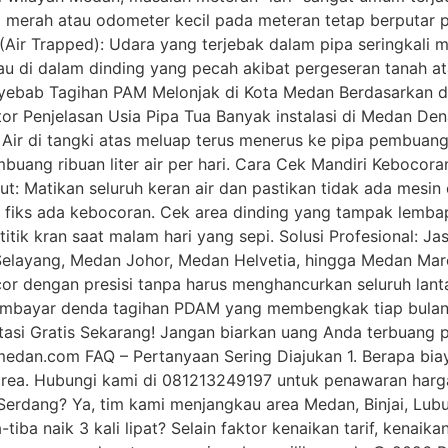
merah atau odometer kecil pada meteran tetap berputar per
(Air Trapped): Udara yang terjebak dalam pipa seringkali 
au di dalam dinding yang pecah akibat pergeseran tanah ata
enyebab Tagihan PAM Melonjak di Kota Medan Berdasarkan 
ktor Penjelasan Usia Pipa Tua Banyak instalasi di Medan D
ir di tangki atas meluap terus menerus ke pipa pembuanga
buang ribuan liter air per hari. Cara Cek Mandiri Kebocor
ut: Matikan seluruh keran air dan pastikan tidak ada mesi
fiks ada kebocoran. Cek area dinding yang tampak lembap a
titik kran saat malam hari yang sepi. Solusi Profesional: 
elayang, Medan Johor, Medan Helvetia, hingga Medan Mar
or dengan presisi tanpa harus menghancurkan seluruh lanta
 membayar denda tagihan PDAM yang membengkak tiap bulan
ltasi Gratis Sekarang! Jangan biarkan uang Anda terbuang 
an.com FAQ – Pertanyaan Sering Diajukan 1. Berapa biaya
 area. Hubungi kami di 081213249197 untuk penawaran harg
 Serdang? Ya, tim kami menjangkau area Medan, Binjai, Lub
iba naik 3 kali lipat? Selain faktor kenaikan tarif, kenai