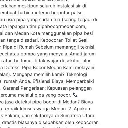
lahan meskipun seluruh instalasi air di
membuat turbin meteran berputar palsu.
u usia pipa yang sudah tua (sering terjadi di
data lapangan tim pipabocormedan.com,
enai dan Medan Kota menggunakan pipa besi
n tanpa disadari. Kebocoran Toilet Seal
an Pipa di Rumah Sebelum memanggil teknisi,
n cuci atau pompa yang menyala. Amati jarum
tau berlumut tidak wajar di sekitar jalur
Jasa Deteksi Pipa Bocor Medan Kami melayani
elan). Mengapa memilih kami? Teknologi
i rumah Anda. Efisiensi Biaya: Memperbaiki
. Garansi Pengerjaan: Kepuasan pelanggan
percuma melalui pipa yang bocor.
 jasa deteksi pipa bocor di Medan? Biaya
a terbaik khusus warga Medan. 2. Apakah
uk Pakam, dan sekitarnya di Sumatera Utara.
kan drastis biasanya disebabkan oleh kebocoran