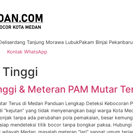
 Deliserdang Tanjung Morawa LubukPakam Binjai Pekanbaru
Kontak WhatsApp
 Tinggi
nggi & Meteran PAM Mutar Te
tar Terus di Medan Panduan Lengkap Deteksi Kebocoran Pi
di “kejutan” yang tidak menyenangkan bagi warga Kota Me
lonjak tanpa ada perubahan pola pemakaian, besar kemungk
 siap mendeteksi titik bocor tanpa bongkar paksa. Hubu
 wilayah Medan, masalah meteran “lari” sangat umum terjadi