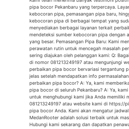
Kami telah menerima banyak testimoni positi
pipa bocor Pekanbaru yang terpercaya. Layan
kebocoran pipa, pemasangan pipa baru, hing
kebocoran pipa di berbagai tempat yang sud
menyediakan berbagai layanan terkait perbai
mendeteksi sumber kebocoran pipa dengan ak
yang besar. Pemasangan Pipa Baru: Kami mem
perawatan rutin untuk mencegah masalah perp
sering diajukan oleh pelanggan kami: Q: Ba
di nomor 081213249197 atau mengunjungi web
perbaikan pipa bocor bervariasi tergantung 
jelas setelah mendapatkan info permasalaha
perbaikan pipa bocor? A: Ya, kami memberika
pipa bocor di seluruh Pekanbaru? A: Ya, kam
untuk menghubungi kami jika Anda memiliki m
081213249197 atau website kami di https://
pipa bocor Anda. Kami akan mengatur jadwal
MedanRooter adalah solusi terbaik untuk mas
Hubungi kami sekarang dan dapatkan penawar