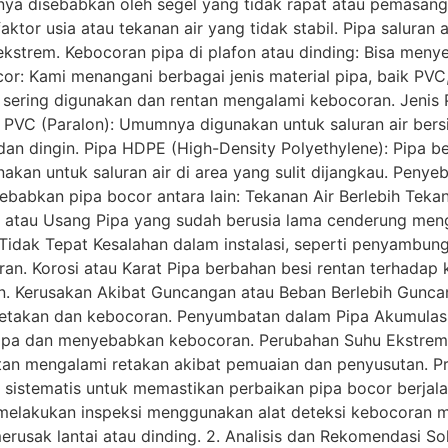
nya disebabkan oleh segel yang tidak rapat atau pemasan
ktor usia atau tekanan air yang tidak stabil. Pipa saluran
u ekstrem. Kebocoran pipa di plafon atau dinding: Bisa me
cor: Kami menangani berbagai jenis material pipa, baik P
 sering digunakan dan rentan mengalami kebocoran. Jenis 
a PVC (Paralon): Umumnya digunakan untuk saluran air bers
an dingin. Pipa HDPE (High-Density Polyethylene): Pipa ber
unakan untuk saluran air di area yang sulit dijangkau. Pen
abkan pipa bocor antara lain: Tekanan Air Berlebih Tekana
ua atau Usang Pipa yang sudah berusia lama cenderung men
dak Tepat Kesalahan dalam instalasi, seperti penyambung
n. Korosi atau Karat Pipa berbahan besi rentan terhadap 
. Kerusakan Akibat Guncangan atau Beban Berlebih Guncan
retakan dan kebocoran. Penyumbatan dalam Pipa Akumulasi
pipa dan menyebabkan kebocoran. Perubahan Suhu Ekstrem
rentan mengalami retakan akibat pemuaian dan penyusutan. 
sistematis untuk memastikan perbaikan pipa bocor berjalan 
melakukan inspeksi menggunakan alat deteksi kebocoran m
usak lantai atau dinding. 2. Analisis dan Rekomendasi S