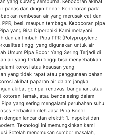
gan yang kurang sempurna. Kebocoran akibat
 air panas dan dingin bocor: Kebocoran pada
nyebabkan rembesan air yang merusak cat dan
VC, PPR, besi, maupun tembaga. Kebocoran pipa
Pipa yang Bisa Diperbaiki Kami melayani
ih dan air limbah. Pipa PPR (Polypropylene
kualitas tinggi yang digunakan untuk air
yebab Umum Pipa Bocor Yang Sering Terjadi di
n air yang terlalu tinggi bisa menyebabkan
galami korosi atau keausan yang
an yang tidak rapat atau penggunaan bahan
korosi akibat paparan air dalam jangka
gan akibat gempa, renovasi bangunan, atau
 kotoran, lemak, atau benda asing dalam
 Pipa yang sering mengalami perubahan suhu
Proses Perbaikan oleh Jasa Pipa Bocor
dengan lancar dan efektif: 1. Inspeksi dan
odern. Teknologi ini memungkinkan kami
olusi Setelah menemukan sumber masalah,