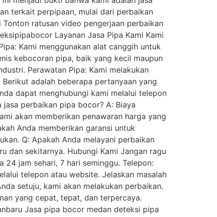
 ini menjadi bukti bahwa kami adalah jasa
 terkait perpipaan, mulai dari perbaikan
 Tonton ratusan video pengerjaan perbaikan
teksipipabocor Layanan Jasa Pipa Kami Kami
 Pipa: Kami menggunakan alat canggih untuk
nis kebocoran pipa, baik yang kecil maupun
dustri. Perawatan Pipa: Kami melakukan
) Berikut adalah beberapa pertanyaan yang
Anda dapat menghubungi kami melalui telepon
jasa perbaikan pipa bocor? A: Biaya
. Kami akan memberikan penawaran harga yang
pakah Anda memberikan garansi untuk
kukan. Q: Apakah Anda melayani perbaikan
aru dan sekitarnya. Hubungi Kami Jangan ragu
24 jam sehari, 7 hari seminggu. Telepon:
alui telepon atau website. Jelaskan masalah
nda setuju, kami akan melakukan perbaikan.
an yang cepat, tepat, dan terpercaya.
anbaru Jasa pipa bocor medan deteksi pipa