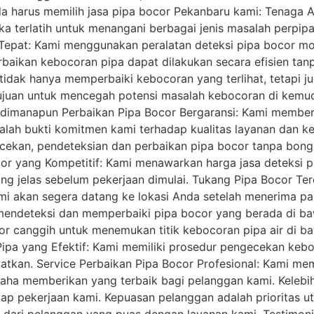
 harus memilih jasa pipa bocor Pekanbaru kami: Tenaga Ahl
 terlatih untuk menangani berbagai jenis masalah perpipaa
n Tepat: Kami menggunakan peralatan deteksi pipa bocor
baikan kebocoran pipa dapat dilakukan secara efisien tan
tidak hanya memperbaiki kebocoran yang terlihat, tetapi
tujuan untuk mencegah potensi masalah kebocoran di kemud
dimanapun Perbaikan Pipa Bocor Bergaransi: Kami memberi
dalah bukti komitmen kami terhadap kualitas layanan dan 
kan, pendeteksian dan perbaikan pipa bocor tanpa bongk
r yang Kompetitif: Kami menawarkan harga jasa deteksi p
 jelas sebelum pekerjaan dimulai. Tukang Pipa Bocor Terd
ami akan segera datang ke lokasi Anda setelah menerima pa
mendeteksi dan memperbaiki pipa bocor yang berada di ba
r canggih untuk menemukan titik kebocoran pipa air di b
a yang Efektif: Kami memiliki prosedur pengecekan keboc
tkan. Service Perbaikan Pipa Bocor Profesional: Kami me
rusaha memberikan yang terbaik bagi pelanggan kami. Kele
tiap pekerjaan kami. Kepuasan pelanggan adalah prioritas 