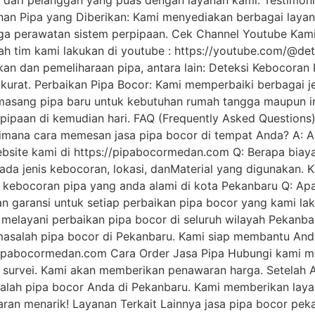
f dari pelanggan yang puas dengan layanan kami. Testimoni
an Pipa yang Diberikan: Kami menyediakan berbagai layanan
ga perawatan sistem perpipaan. Cek Channel Youtube Kami
ah tim kami lakukan di youtube : https://youtube.com/@de
kan dan pemeliharaan pipa, antara lain: Deteksi Kebocoran
urat. Perbaikan Pipa Bocor: Kami memperbaiki berbagai je
asang pipa baru untuk kebutuhan rumah tangga maupun in
ipaan di kemudian hari. FAQ (Frequently Asked Questions
gaimana cara memesan jasa pipa bocor di tempat Anda? A: 
site kami di https://pipabocormedan.com Q: Berapa biaya 
pada jenis kebocoran, lokasi, danMaterial yang digunakan
n kebocoran pipa yang anda alami di kota Pekanbaru Q: A
n garansi untuk setiap perbaikan pipa bocor yang kami la
i melayani perbaikan pipa bocor di seluruh wilayah Pekanb
asalah pipa bocor di Pekanbaru. Kami siap membantu Anda 
pipabocormedan.com Cara Order Jasa Pipa Hubungi kami mel
 survei. Kami akan memberikan penawaran harga. Setelah A
alah pipa bocor Anda di Pekanbaru. Kami memberikan layan
an menarik! Layanan Terkait Lainnya jasa pipa bocor pek