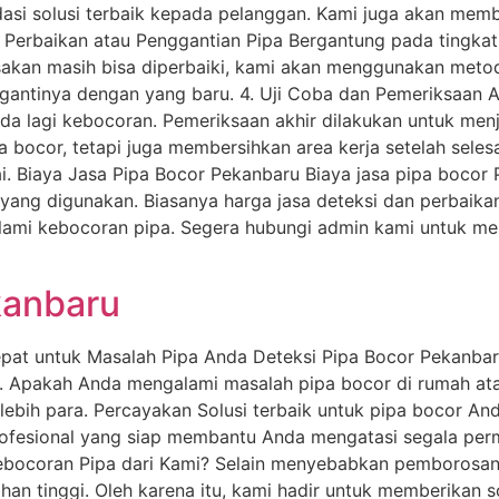
asi solusi terbaik kepada pelanggan. Kami juga akan memb
 Perbaikan atau Penggantian Pipa Bergantung pada tingka
usakan masih bisa diperbaiki, kami akan menggunakan meto
ggantinya dengan yang baru. 4. Uji Coba dan Pemeriksaan A
da lagi kebocoran. Pemeriksaan akhir dilakukan untuk menj
a bocor, tetapi juga membersihkan area kerja setelah sele
sai. Biaya Jasa Pipa Bocor Pekanbaru Biaya jasa pipa bocor
a yang digunakan. Biasanya harga jasa deteksi dan perbaika
ami kebocoran pipa. Segera hubungi admin kami untuk me
kanbaru
Tepat untuk Masalah Pipa Anda Deteksi Pipa Bocor Pekanba
r. Apakah Anda mengalami masalah pipa bocor di rumah at
ebih para. Percayakan Solusi terbaik untuk pipa bocor An
rofesional yang siap membantu Anda mengatasi segala per
Kebocoran Pipa dari Kami? Selain menyebabkan pemborosan
ihan tinggi. Oleh karena itu, kami hadir untuk memberikan 