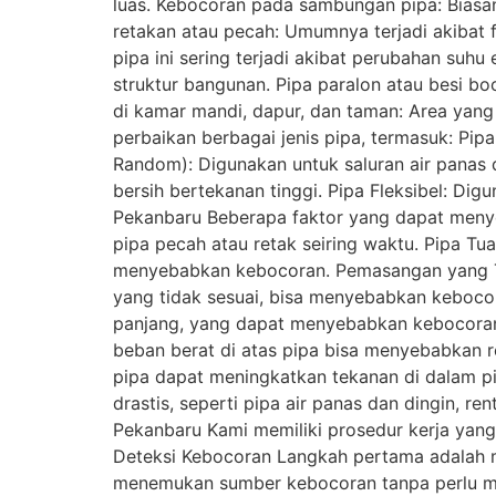
luas. Kebocoran pada sambungan pipa: Biasa
retakan atau pecah: Umumnya terjadi akibat fa
pipa ini sering terjadi akibat perubahan suh
struktur bangunan. Pipa paralon atau besi bo
di kamar mandi, dapur, dan taman: Area yang
perbaikan berbagai jenis pipa, termasuk: Pip
Random): Digunakan untuk saluran air panas d
bersih bertekanan tinggi. Pipa Fleksibel: Dig
Pekanbaru Beberapa faktor yang dapat menyeb
pipa pecah atau retak seiring waktu. Pipa T
menyebabkan kebocoran. Pemasangan yang Ti
yang tidak sesuai, bisa menyebabkan kebocora
panjang, yang dapat menyebabkan kebocoran
beban berat di atas pipa bisa menyebabkan 
pipa dapat meningkatkan tekanan di dalam 
drastis, seperti pipa air panas dan dingin, 
Pekanbaru Kami memiliki prosedur kerja yang 
Deteksi Kebocoran Langkah pertama adalah 
menemukan sumber kebocoran tanpa perlu mer