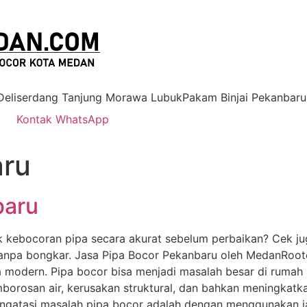
 Deliserdang Tanjung Morawa LubukPakam Binjai Pekanbaru
Kontak WhatsApp
ru
baru
ik kebocoran pipa secara akurat sebelum perbaikan? Cek j
tanpa bongkar. Jasa Pipa Bocor Pekanbaru oleh MedanRooter
a modern. Pipa bocor bisa menjadi masalah besar di rumah 
orosan air, kerusakan struktural, dan bahkan meningkatk
mengatasi masalah pipa bocor adalah dengan menggunakan ja