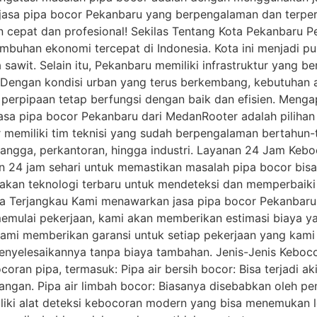
jasa pipa bocor Pekanbaru yang berpengalaman dan terpe
cepat dan profesional! Sekilas Tentang Kota Pekanbaru Pe
mbuhan ekonomi tercepat di Indonesia. Kota ini menjadi pus
 sawit. Selain itu, Pekanbaru memiliki infrastruktur yang b
Dengan kondisi urban yang terus berkembang, kebutuhan a
perpipaan tetap berfungsi dengan baik dan efisien. Menga
a pipa bocor Pekanbaru dari MedanRooter adalah pilihan 
memiliki tim teknisi yang sudah berpengalaman bertahun-
angga, perkantoran, hingga industri. Layanan 24 Jam Keboco
 24 jam sehari untuk memastikan masalah pipa bocor bisa 
kan teknologi terbaru untuk mendeteksi dan memperbaiki
a Terjangkau Kami menawarkan jasa pipa bocor Pekanbaru
emulai pekerjaan, kami akan memberikan estimasi biaya y
ami memberikan garansi untuk setiap pekerjaan yang kami l
enyelesaikannya tanpa biaya tambahan. Jenis-Jenis Keboco
an pipa, termasuk: Pipa air bersih bocor: Bisa terjadi akib
ngan. Pipa air limbah bocor: Biasanya disebabkan oleh pe
liki alat deteksi kebocoran modern yang bisa menemukan l