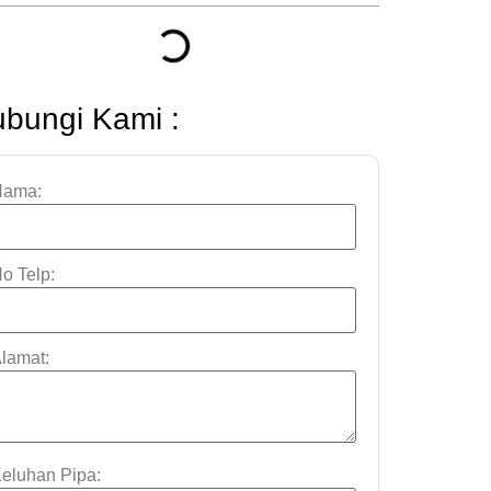
bungi Kami :
Nama:
o Telp:
lamat:
eluhan Pipa: